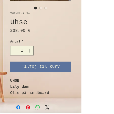
Varenr.: 41
Uhse
Pris
238,00 €
Antal
*
Tilføj til kurv
UHSE
Lily dam
Olie på hardboard
Billedstørrelse 40 cm x 50
cm
med ramme 60 cm x 70 cm