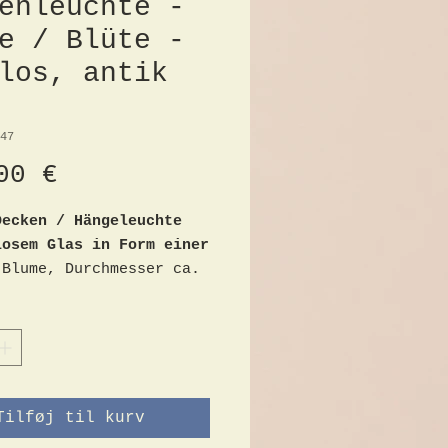
enleuchte -
e / Blüte -
los, antik
47
Pris
00 €
Decken / Hängeleuchte
losem Glas in Form einer
Blume, Durchmesser ca.
öhe ca. 17cm,
ngener Schirm mit ovalem
 am Rand,
ngesetzt aus 3 Elementen
s, dazu die
assung - antik -
Tilføj til kurv
k veraltet,