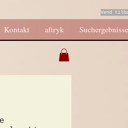
Vend tilb
Kontakt
aftryk
Suchergebniss
e