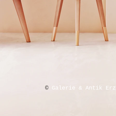
©
Galerie & Antik Erz