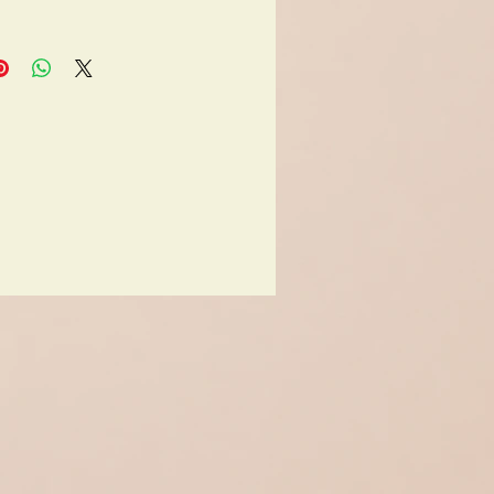
edingte Gebrauchsspuren
rhanden, Glas in gutem