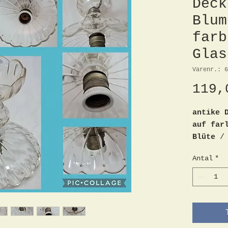
Deck
Blum
farb
Glas
Varenr.: 6
119,
antike 
auf far
Blüte
/ 
18cm, H
Antal
*
geschwu
Schliff
zusamme
aus Gla
Lampenf
Elektri