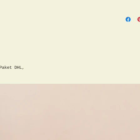
altersb
sind vo
Zustand
Paket DHL,