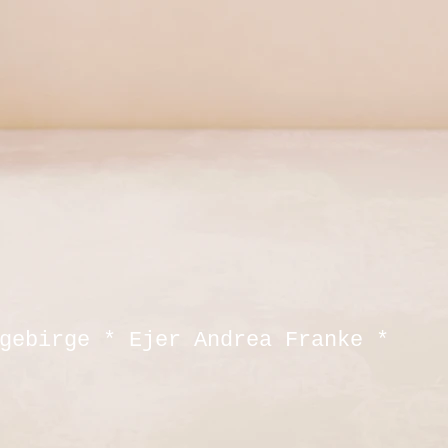
gebirge * Ejer Andrea Franke *