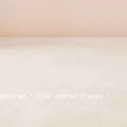
gebirge * Ejer Andrea Franke *