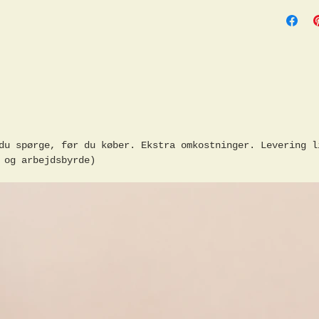
Øvre og
døre og
2 skuff
2 udtræ
med nøg
Nedre d
95cm
Overdel
120cm i
du spørge, før du køber. Ekstra omkostninger. Levering l
Dekorat
 og arbejdsbyrde)
tilbudd
separat