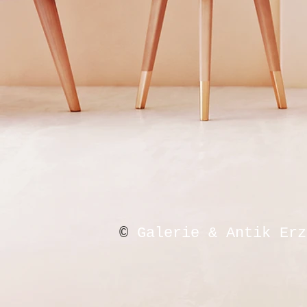
©
Galerie & Antik Erz