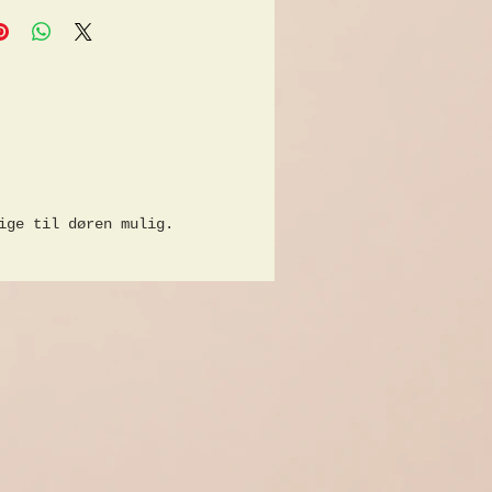
 nedre del hver med 2
 hver med 1 hylde
er
kkelige hylder
le
el B 160cm x D 74cm x H
 B 160cm x D 40cm x H
nklusive krans
ige til døren mulig.
ion er ikke en del af
et, men kan købes