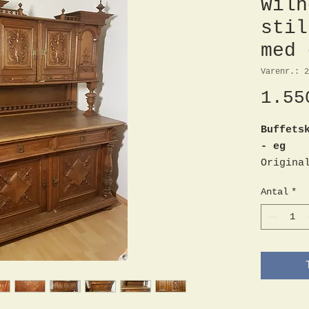
Wilh
stil
med 
Varenr.: 2
1.55
Buffets
- eg
Origina
-stil l
Antal
*
ca. 188
Skabet 
viser k
slid.
Kan ski
Øverste
pladebo